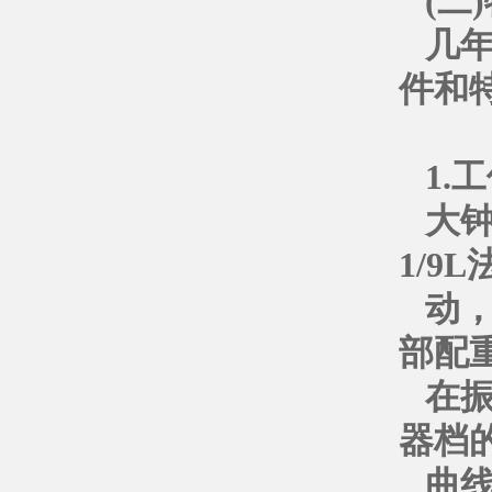
(二
几
件和
1.
大钟
1/9L
动
部配
在
器档
曲