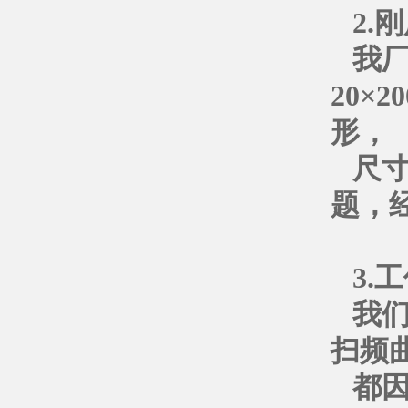
2.
我厂
20×2
形，
尺
题，
3.
我
扫频
都