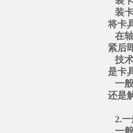
装
装
将卡
在
紧后
技
是卡
一般
还是
2.
一