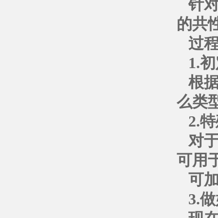
针
的共
过
1.
根
么类
2.
对
可用
可
3.