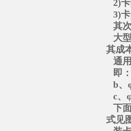
2)
3)
其
大
其成
通
即：
b、
c、
下
式见