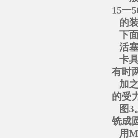
15一
的
下
活塞
卡
有时
加之
的受
图3
铣成
用M