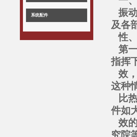
一
振
系统配件
及各
性
第
指挥下
效
这种
比
件如
效
究院