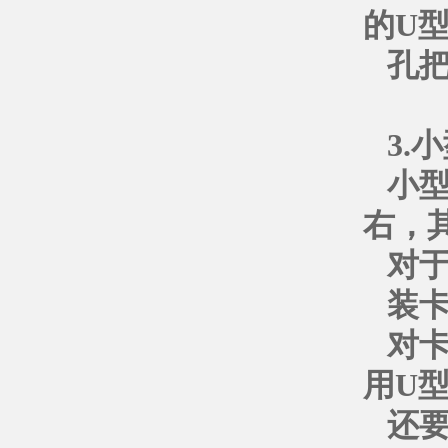
的U
孔
3.
小型
右，
对
装卡
对卡
用U
还