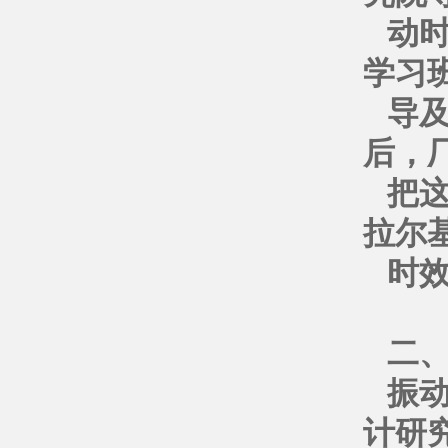
动
学习
导
后，
把
拉尔
时
二
振
计研