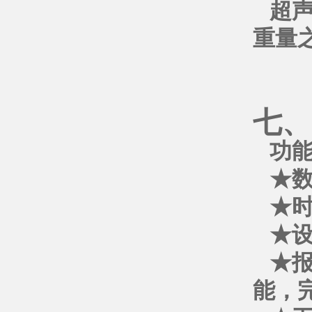
超
重量
七、
功
★
★
★
★
能，