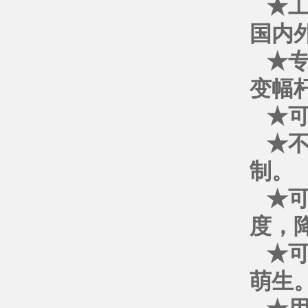
★工
国内
★
变幅
★可
★
制
★
度，
★
萌生