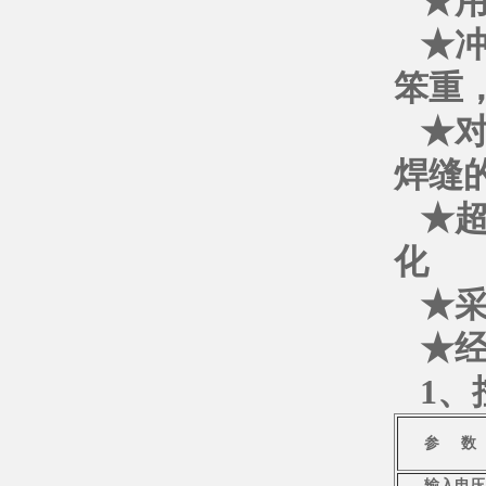
★
★
笨重
★
焊缝
★
化
★
★
1、
参 数
输入电压