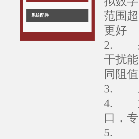
拟数字
范围超
系统配件
更好
2. 
干扰能
同阻值
3. 
4. 
口，专
5. 