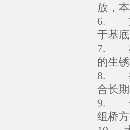
放，本
6. 
于基底
7. 
的生锈
8. 
合长期
9. 
组桥方