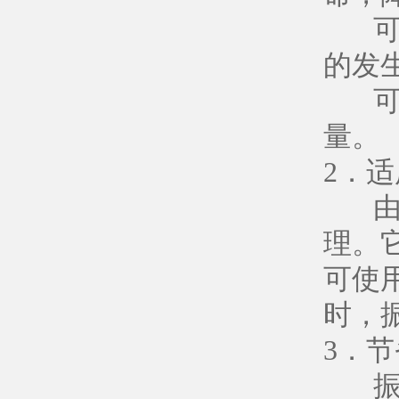
可以
的发
可以
量。
2．
由于
理。
可使
时，
3．
振动