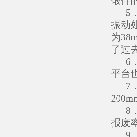
锻件
5．
振动处
为38
了过
6．
平台
7．
200
8．
报废
9．