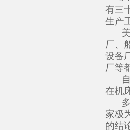
有三
生产
美、
厂、
设备
厂等
自1
在机
多年
家极
的结