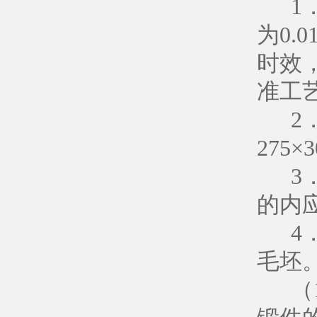
1．
为0.
时效
准工
2．
275
3．
的内
4．美
毛坯
（1