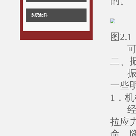
的。
系统配件
图2.
可见
二、
振动
一些
1．
经过
拉应
命，