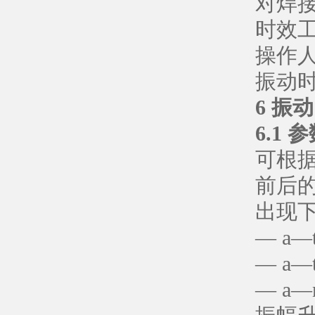
对焊
时效
操作
振动
6 振
6.1
可根据
前后
出现
— a
— a
— a