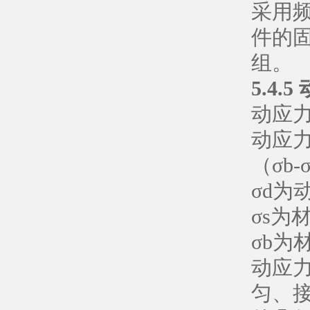
采用
件的
组。
5.4.
动应力
动应
（σb-
σd为
σs为
σb为
动应
匀、接