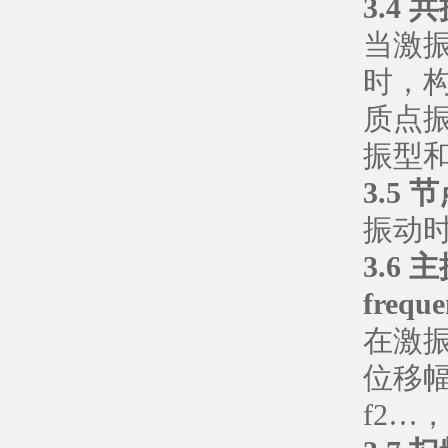
3.4 共
当激
时，
质点
振型
3.5 
振动
3.6 主
frequ
在激
位移幅
f2…