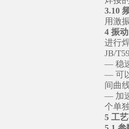
焊接
3.10 
用激
4 振
进行
JB/
— 稳
— 
间曲
— 
个单
5 工
5.1