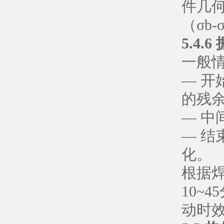
件几
（σb-
5.4
一般
— 开
的残
— 
— 结
化。
根据
10~
动时