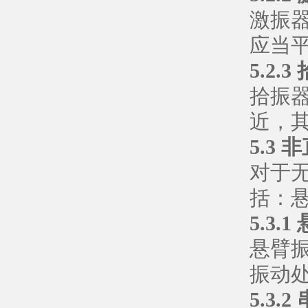
激振
应当
5.2.
拾振
近，
5.3
对于
括：
5.3.
悬臂
振动
5.3.