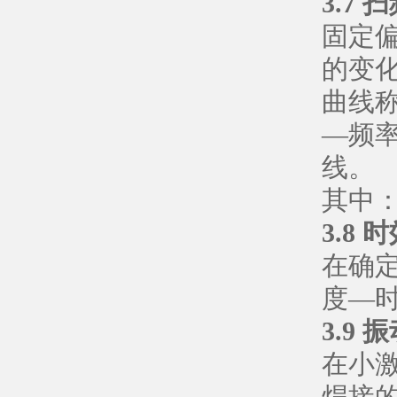
3.7 
固定
的变
曲线称
—频
线。
其中：
3.8 
在确
度—时
3.9 振
在小