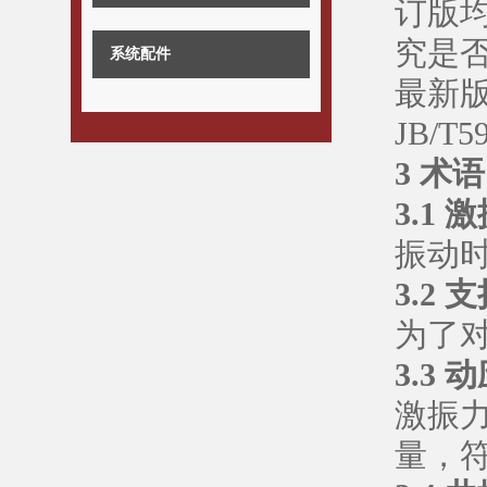
订版
究是
系统配件
最新
JB/
3 术
3.1 激
振动
3.2 支
为了
3.3 动
激振
量，符