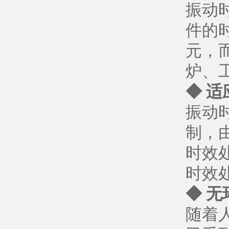
振动
件的
元，
炉、
◆ 适
振动
制，
时效
时效
◆ 
随着