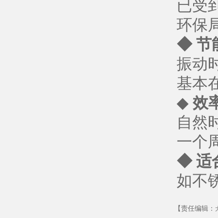
已受
环保
◆ 节
振动
基本在
◆
效
自然
一个
◆ 
如不
【责任编辑：