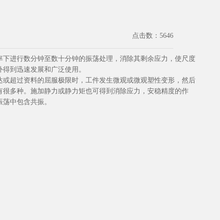
点击数：5646
频率下进行数分钟至数十分钟的振荡处理，消除其剩余应力，使尺度
外得到迅速发展和广泛使用。
达或超过资料的屈服极限时，工件发生微观或微观塑性变形，然后
有很多种。施加静力或静力矩也可得到消除应力，安稳精度的作
振荡中包含共振。