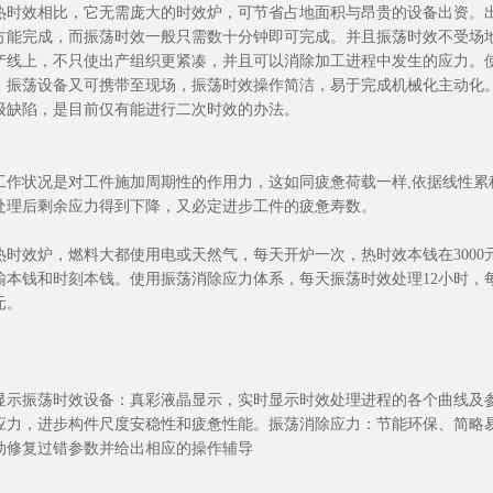
热时效相比，它无需庞大的时效炉，可节省占地面积与昂贵的设备出资。
方能完成，而振荡时效一般只需数十分钟即可完成。并且振荡时效不受场
产线上，不只使出产组织更紧凑，并且可以消除加工进程中发生的应力。
，振荡设备又可携带至现场，振荡时效操作简洁，易于完成机械化主动化
级缺陷，是目前仅有能进行二次时效的办法。
工作状况是对工件施加周期性的作用力，这如同疲惫荷载一样,依据线性
处理后剩余应力得到下降，又必定进步工件的疲惫寿数。
热时效炉，燃料大都使用电或天然气，每天开炉一次，热时效本钱在3000
输本钱和时刻本钱。使用振荡消除应力体系，每天振荡时效处理12小时，每
元。
显示振荡时效设备：真彩液晶显示，实时显示时效处理进程的各个曲线及
应力，进步构件尺度安稳性和疲惫性能。振荡消除应力：节能环保、简略
动修复过错参数并给出相应的操作辅导