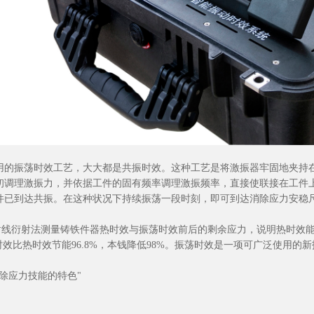
用的振荡时效工艺，大大都是共振时效。这种工艺是将激振器牢固地夹持
初调理激振力，并依据工件的固有频率调理激振频率，直接使联接在工件
件已到达共振。在这种状况下持续振荡一段时刻，即可到达消除应力安稳
射线衍射法测量铸铁件器热时效与振荡时效前后的剩余应力，说明热时效能消
时效比热时效节能96.8%，本钱降低98%。振荡时效是一项可广泛使用的
除应力技能的特色"