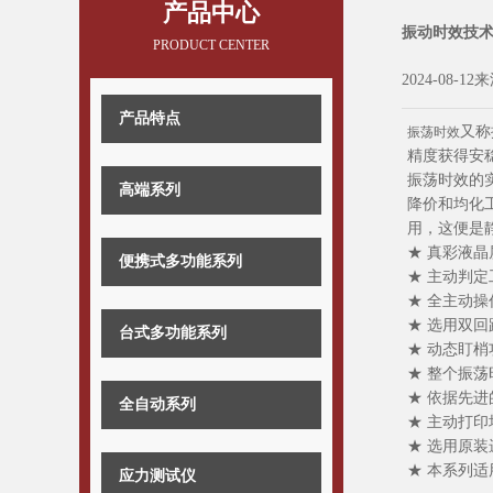
产品中心
振动时效技
PRODUCT CENTER
2024-08-12
产品特点
又称
振荡时效
精度获得安
振荡时效的
高端系列
降价和均化
用，这便是
★ 真彩液
便携式多功能系列
★ 主动判
★ 全主动
★ 选用双
台式多功能系列
★ 动态盯
★ 整个振荡
★ 依据先
全自动系列
★ 主动打印
★ 选用原
★ 本系列
应力测试仪