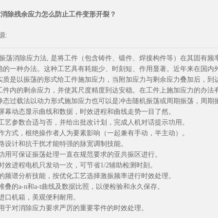
术消除残余应力怎么防止工件变形开裂？
来源:
振荡消除应力法, 是将工件（包含铸件、锻件、焊接构件等）在其固有
稳的一种办法。这种工艺具有耗能少、时刻短、作用显著。近年来在国内
实质是以振荡的形式给工件施加应力，当附加应力与剩余应力叠加后，到
工件内的剩余应力，并使其尺度精度到达安稳。在工件上施加应力的办法
静态过载法以动力形式施加应力也可以是冲击随机振荡或周期振荡，周期
晶屏幕动态显示曲线和数据，时效进程和曲线走势一目了然。
定工艺参数合适与否，并给出批改计划，完成人机对话提示功用。
操作方式，根绝操作者人为要素影响（一起兼有手动，半主动）。
回路设计和抗干扰才能特强的脉宽调制技能。
梢功用可保证振荡处理一直在规范要求的亚共振区进行。
时效进程电机只发动一次，可节省1/2辅助检测时刻。
1
进的频谱分析技能，按优化工艺选择激振频率进行时效处理。
堆叠的a-n和a-t曲线及数据比照，以便检验和永久保存。
装进口机箱，美观便利耐用。
适用于对消除应力要求严厉的重要零件的时效处理。