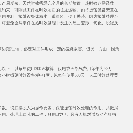
出产周期短。天然时效需经几个月的长期放置，热时效亦需经数十
地约束，可削减工件在时效前后的往返运输。如将振荡设备安置在
使用便利。振荡设备体积小、重量轻、便于携带。因为振荡处理不
。可避免金属零件在热时效进程中发生的翘曲变形、氧化、脱碳及
累积损害理论，必定对工件形成一定的疲惫损害。但另一方面，因为
元以上，以每年使用300天核算，仅电或天然气费用每年为90万
小时振荡时效设备耗电1度，以每年使用300天，人工时效处理费
参数。彻底摆脱人为操作要素，保证振荡时效处理的作用。共振消
易用。处理上百吨的工件，只用1度电。具有人机对话及动态盯梢