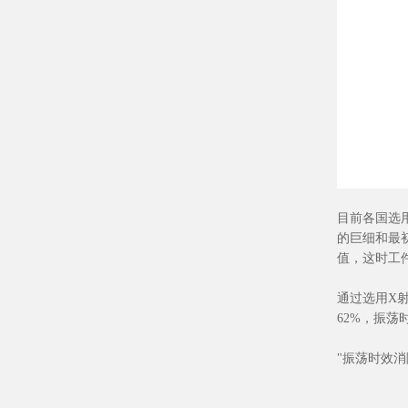
目前各国选
的巨细和最
值，这时工
通过选用X
62%，振荡
"振荡时效消